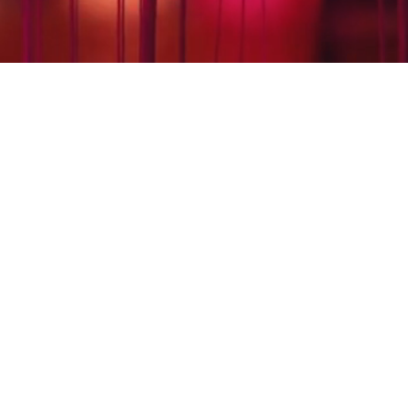
I SUŽINOKITE JULIA JANUS NAUJIENAS. PRENUMERUODAMI NAUJI
TE SU MŪSŲ PRIVATUMO POLITIKA. NAUJIENLAIŠKIO BUS GALIMA 
ATSISAKYTI.