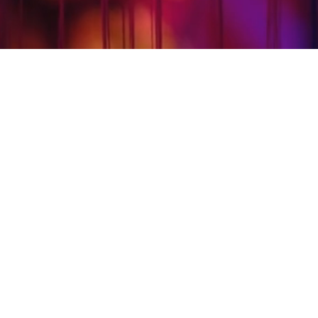
ENLAIŠKĮ
BET KADA