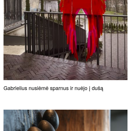
Gabrielius nusiėmė sparnus ir nuėjo į dušą