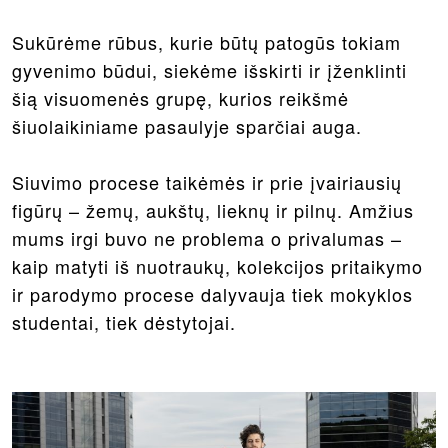
Sukūrėme rūbus, kurie būtų patogūs tokiam
gyvenimo būdui, siekėme išskirti ir įženklinti
šią visuomenės grupę, kurios reikšmė
šiuolaikiniame pasaulyje sparčiai auga.
Siuvimo procese taikėmės ir prie įvairiausių
figūrų – žemų, aukštų, lieknų ir pilnų. Amžius
mums irgi buvo ne problema o privalumas –
kaip matyti iš nuotraukų, kolekcijos pritaikymo
ir parodymo procese dalyvauja tiek mokyklos
studentai, tiek dėstytojai.