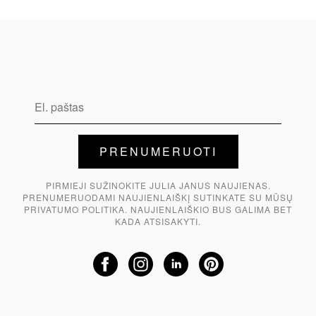
PIRMIEJI SUŽINOKITE JULIA JANUS NAUJIENAS.
PRENUMERUODAMI NAUJIENLAIŠKĮ SUTINKATE SU MŪSŲ
PRIVATUMO POLITIKA. NAUJIENLAIŠKIO BUS GALIMA BET
KADA ATSISAKYTI.