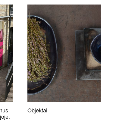
anus
Objektai
joje,