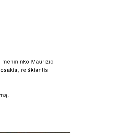
s menininko Maurizio
osakis, reiškiantis
ymą.