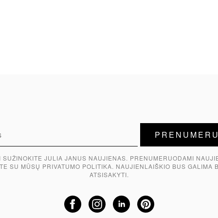
I SUŽINOKITE JULIA JANUS NAUJIENAS. PRENUMERUODAMI NAUJI
TE SU MŪSŲ PRIVATUMO POLITIKA. NAUJIENLAIŠKIO BUS GALIMA 
ATSISAKYTI.