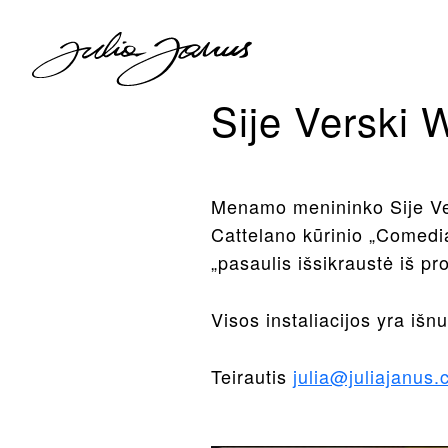
Sije Verski
Menamo menininko Sije Ver
Cattelano kūrinio „Comedia
„pasaulis išsikraustė iš p
Visos instaliacijos yra i
Teirautis
julia@juliajanus