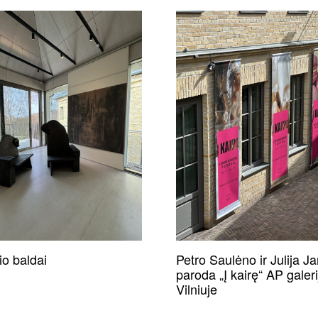
o baldai
Petro Saulėno ir Julija J
paroda „Į kairę“ AP galeri
Vilniuje