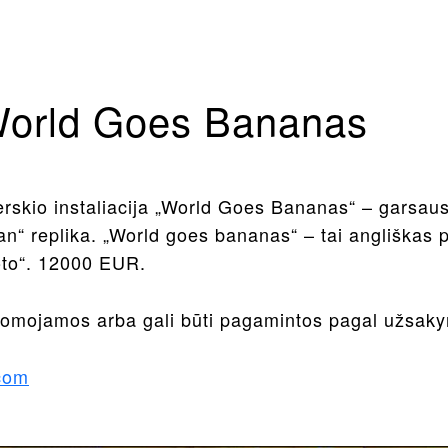
 World Goes Bananas
skio instaliacija „World Goes Bananas“ – garsau
n“ replika. „World goes bananas“ – tai angliškas p
roto“. 12000 EUR.
šnuomojamos arba gali būti pagamintos pagal užsak
.com